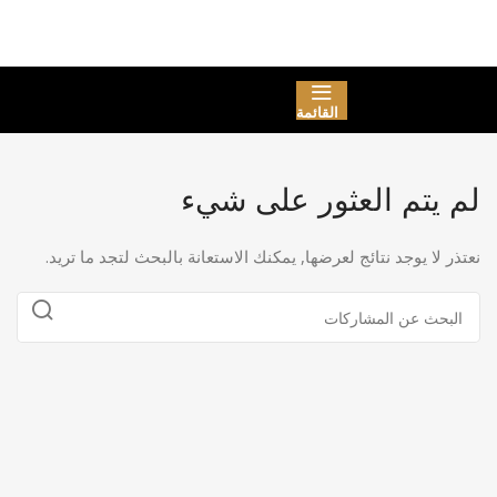
القائمة
لم يتم العثور على شيء
نعتذر لا يوجد نتائج لعرضها, يمكنك الاستعانة بالبحث لتجد ما تريد.