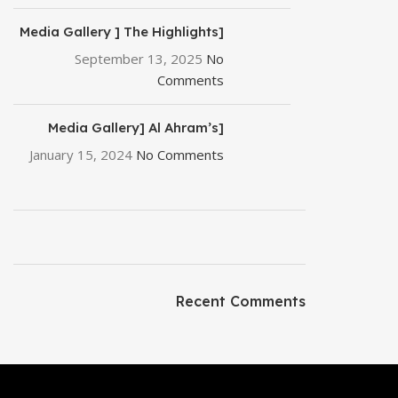
[Media Gallery ] The Highlights
of Print2Pack 2025
September 13, 2025
No
Comments
[Media Gallery] Al Ahram’s
Participation At EgyPlast 2024
January 15, 2024
No Comments
– The Premier Plastic & Rubber
Products Exhibition
ON SALE
HP Envy 34
Recent Comments
To Shop