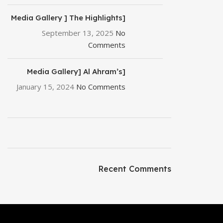
[Media Gallery ] The Highlights
of Print2Pack 2025
September 13, 2025
No
Comments
[Media Gallery] Al Ahram’s
Participation At EgyPlast 2024
January 15, 2024
No Comments
– The Premier Plastic & Rubber
Products Exhibition
ON SALE
HP Envy 34
Recent Comments
To Shop